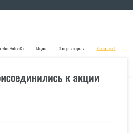
т «bedЧеloveК»
Медиа
О вере и церкви
Заказ треб
рисоединились к акции