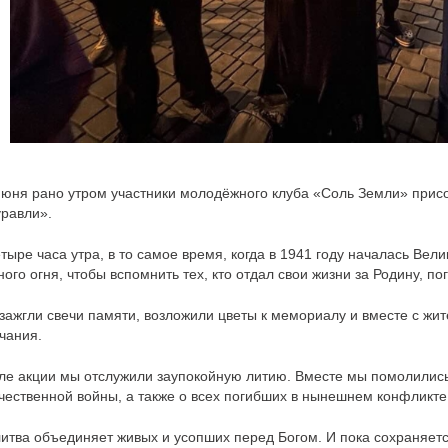
июня рано утром участники молодёжного клуба «Соль Земли» прис
равли».
етыре часа утра, в то самое время, когда в 1941 году началась Ве
ного огня, чтобы вспомнить тех, кто отдал свои жизни за Родину, по
зажгли свечи памяти, возложили цветы к мемориалу и вместе с жи
чания.
ле акции мы отслужили заупокойную литию. Вместе мы помолились
чественной войны, а также о всех погибших в нынешнем конфликте
итва объединяет живых и усопших перед Богом. И пока сохраняется