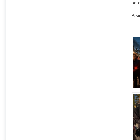
ост
Веч