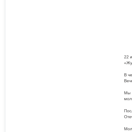
22 
«Жу
В ч
Веч
Мы 
мол
Пос
Оте
Мол