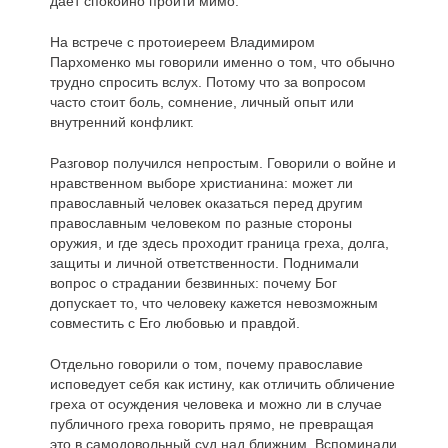
даёт спокойно пройти мимо.
На встрече с протоиереем Владимиром
Пархоменко мы говорили именно о том, что обычно
трудно спросить вслух. Потому что за вопросом
часто стоит боль, сомнение, личный опыт или
внутренний конфликт.
Разговор получился непростым. Говорили о войне и
нравственном выборе христианина: может ли
православный человек оказаться перед другим
православным человеком по разные стороны
оружия, и где здесь проходит граница греха, долга,
защиты и личной ответственности. Поднимали
вопрос о страдании безвинных: почему Бог
допускает то, что человеку кажется невозможным
совместить с Его любовью и правдой.
Отдельно говорили о том, почему православие
исповедует себя как истину, как отличить обличение
греха от осуждения человека и можно ли в случае
публичного греха говорить прямо, не превращая
это в самодовольный суд над ближним. Вспоминали