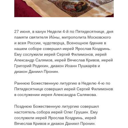
27 июня, в канун Недели 4-й по Пятидесятнице, дня
памяти святителя Ио́ны, митрополита Московского
и всея России, чудотворца, Всенощное бдение в
нашем соборе совершил иерей Ярослав Коздринь.
Ему сослужили иерей Сергий Филимонов, иерей
Александр Салямов, иерей Вячеслав Кривов, иерей
Григорий Родихин, диакон Иоанн Пушкарёв и
диакон Даниил Пронин.
Раннюю Божественную литургию в Неделю 4-ю по
Пятидесятнице совершил иерей Сергий Филимонов
в сослужении иерея Александра Салямова.
Позднюю Божественную литургию совершил
настоятель собора иерей Олег Грушин. Ему
сослужили иерей Ярослав Коздринь, иерей
Вячеслав Кривов и диакон Даниил Пронин.