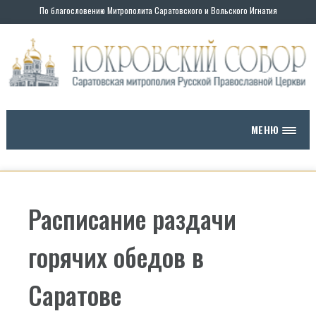
По благословению Митрополита Саратовского и Вольского Игнатия
Skip
to
content
МЕНЮ
Расписание раздачи
горячих обедов в
Саратове