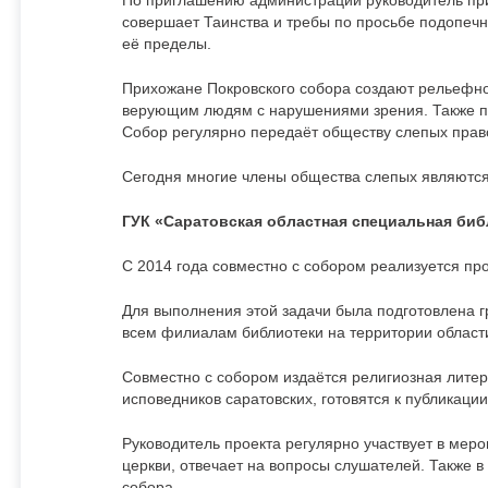
По приглашению администрации руководитель при
совершает Таинства и требы по просьбе подопечн
её пределы.
Прихожане Покровского собора создают рельефно-
верующим людям с нарушениями зрения. Также пр
Собор регулярно передаёт обществу слепых пра
Сегодня многие члены общества слепых являютс
ГУК «Саратовская областная специальная библи
С 2014 года совместно с собором реализуется про
Для выполнения этой задачи была подготовлена г
всем филиалам библиотеки на территории област
Совместно с собором издаётся религиозная литер
исповедников саратовских, готовятся к публикации
Руководитель проекта регулярно участвует в меро
церкви, отвечает на вопросы слушателей. Также 
собора.