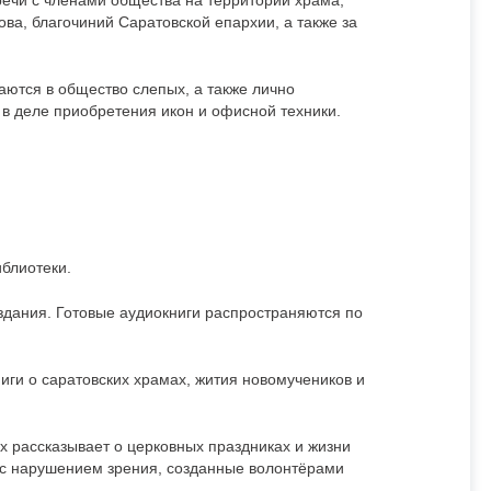
ечи с членами общества на территории храма,
ва, благочиний Саратовской епархии, а также за
аются в общество слепых, а также лично
 деле приобретения икон и офисной техники.
иблиотеки.
здания. Готовые аудиокниги распространяются по
ги о саратовских храмах, жития новомучеников и
ых рассказывает о церковных праздниках и жизни
х с нарушением зрения, созданные волонтёрами