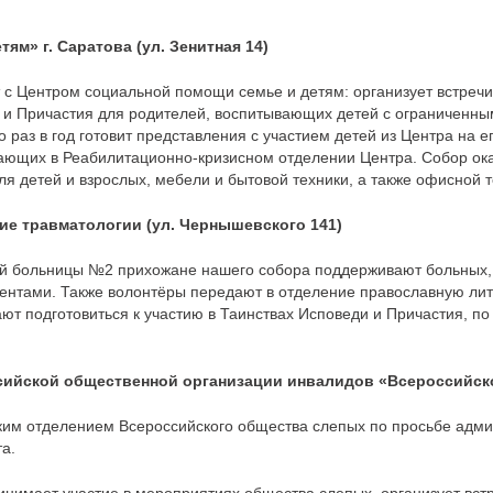
м» г. Саратова (ул. Зенитная 14)
т с Центром социальной помощи семье и детям: организует встреч
и и Причастия для родителей, воспитывающих детей с ограниченн
 раз в год готовит представления с участием детей из Центра на 
ающих в Реабилитационно-кризисном отделении Центра. Собор ока
я детей и взрослых, мебели и бытовой техники, а также офисной т
ие травматологии (ул. Чернышевского 141)
кой больницы №2 прихожане нашего собора поддерживают больных
циентами. Также волонтёры передают в отделение православную лит
ают подготовиться к участию в Таинствах Исповеди и Причастия, 
ийской общественной организации инвалидов «Всероссийское
ским отделением Всероссийского общества слепых по просьбе адм
а.