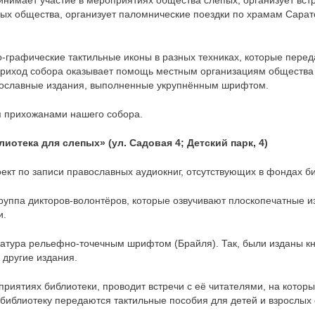
нимает участие в мероприятиях общества слепых, организует встр
ых общества, организует паломнические поездки по храмам Сарато
графические тактильные иконы в разных техниках, которые перед
иход собора оказывает помощь местным организациям общества в
вославные издания, выполненные укрупнённым шрифтом.
я прихожанами нашего собора.
отека для слепых» (ул. Садовая 4; Детский парк, 4)
ект по записи православных аудиокниг, отсутствующих в фондах б
руппа дикторов-волонтёров, которые озвучивают плоскопечатные и
и.
атура рельефно-точечным шрифтом (Брайля). Так, были изданы кни
 другие издания.
приятиях библиотеки, проводит встречи с её читателями, на котор
в библиотеку передаются тактильные пособия для детей и взрослы