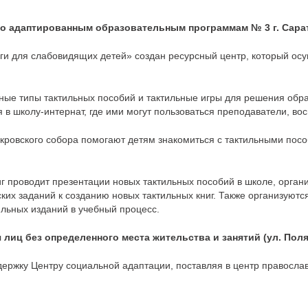
о адаптированным образовательным программам № 3 г. Сара
иги для слабовидящих детей» создан ресурсный центр, который осу
ные типы тактильных пособий и тактильные игры для решения обр
 в школу-интернат, где ими могут пользоваться преподаватели, вос
кровского собора помогают детям знакомиться с тактильными пос
г проводит презентации новых тактильных пособий в школе, орган
их заданий к созданию новых тактильных книг. Также организуютс
льных изданий в учебный процесс.
лиц без определенного места жительства и занятий (ул. Поля
ержку Центру социальной адаптации, поставляя в центр православ