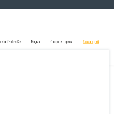
т «bedЧеloveК»
Медиа
О вере и церкви
Заказ треб