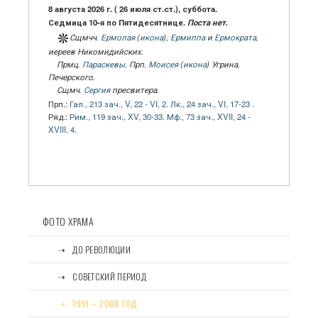
8 августа 2026 г. ( 26 июля ст.ст.), суббота.
Седмица 10-я по Пятидесятнице.
Поста нет.
Сщмчч.
Ермолая
(
икона
),
Ермиппа
и
Ермократа
,
иереев Никомидийских.
Прмц.
Параскевы
. Прп.
Моисея
(
икона
) Угрина,
Печерского.
Сщмч.
Сергия
пресвитера.
Прп.:
Гал., 213 зач., V, 22 - VI, 2.
Лк., 24 зач., VI, 17-23
.
Ряд.:
Рим., 119 зач., XV, 30-33.
Мф., 73 зач., XVII, 24 -
XVIII, 4.
ФОТО ХРАМА
⠀⠀➝⠀ДО РЕВОЛЮЦИИ
⠀⠀➝⠀СОВЕТСКИЙ ПЕРИОД
⠀⠀➝⠀1991 – 2008 ГОД