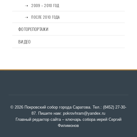
⠀⠀➝⠀2009 – 2010 ГОД
⠀⠀➝⠀ПОСЛЕ 2010 ГОДА
ФОТОРЕПОРТАЖИ
ВИДЕО
© 2026 Покровский собор города Саратова. Тел.: (8452) 27-30-
87. Пишите нам: pokrovhram@yandex.ru
Главный редактор сайта – ключарь собора иерей Сергий
Филимонов