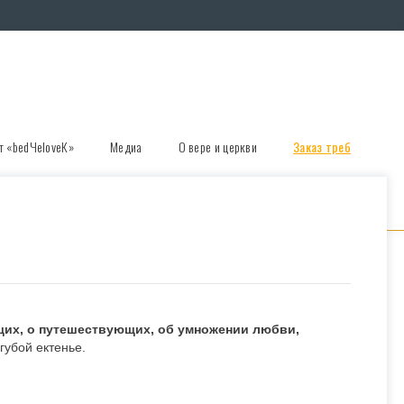
т «bedЧеloveК»
Медиа
О вере и церкви
Заказ треб
щих, о путешествующих, об умножении любви,
губой ектенье.