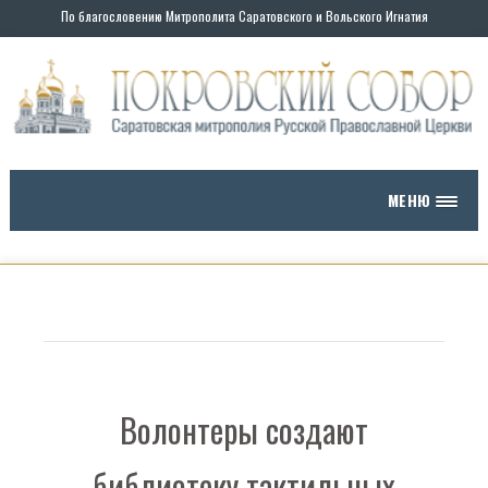
По благословению Митрополита Саратовского и Вольского Игнатия
МЕНЮ
Волонтеры создают
библиотеку тактильных