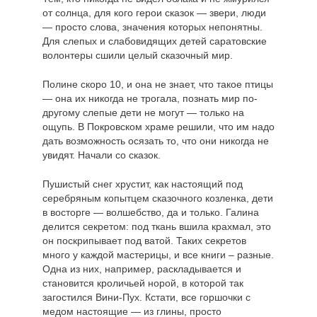
от солнца, для кого герои сказок — звери, люди
— просто слова, значения которых непонятны.
Для слепых и слабовидящих детей саратовские
волонтеры сшили целый сказочный мир.
Полине скоро 10, и она не знает, что такое птицы
— она их никогда не трогала, познать мир по-
другому слепые дети не могут — только на
ощупь. В Покровском храме решили, что им надо
дать возможность осязать то, что они никогда не
увидят. Начали со сказок.
Пушистый снег хрустит, как настоящий под
серебряным копытцем сказочного козленка, дети
в восторге — волшебство, да и только. Галина
делится секретом: под ткань вшила крахмал, это
он поскрипывает под ватой. Таких секретов
много у каждой мастерицы, и все книги – разные.
Одна из них, например, раскладывается и
становится кроличьей норой, в которой так
загостился Вини-Пух. Кстати, все горшочки с
медом настоящие — из глины, просто