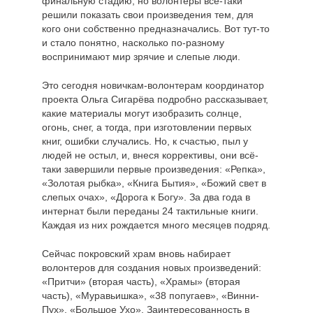
финальную стадию, но волонтеры всё-таки
решили показать свои произведения тем, для
кого они собственно предназначались. Вот тут-то
и стало понятно, насколько по-разному
воспринимают мир зрячие и слепые люди.
Это сегодня новичкам-волонтерам координатор
проекта Ольга Сигарёва подробно рассказывает,
какие материалы могут изобразить солнце,
огонь, снег, а тогда, при изготовлении первых
книг, ошибки случались. Но, к счастью, пыл у
людей не остыл, и, внеся коррективы, они всё-
таки завершили первые произведения: «Репка»,
«Золотая рыбка», «Книга Бытия», «Божий свет в
слепых очах», «Дорога к Богу». За два года в
интернат были переданы 24 тактильные книги.
Каждая из них рождается много месяцев подряд.
Сейчас покровский храм вновь набирает
волонтеров для создания новых произведений:
«Притчи» (вторая часть), «Храмы» (вторая
часть), «Муравьишка», «38 попугаев», «Винни-
Пух», «Большое Ухо». Заинтересованность в