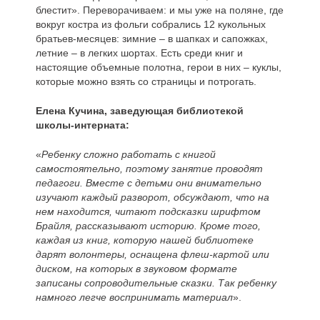
блестит». Переворачиваем: и мы уже на поляне, где
вокруг костра из фольги собрались 12 кукольных
братьев-месяцев: зимние – в шапках и сапожках,
летние – в легких шортах. Есть среди книг и
настоящие объемные полотна, герои в них – куклы,
которые можно взять со страницы и потрогать.
Елена Кучина, заведующая библиотекой
школы-интерната:
«
Ребенку сложно работать с книгой
самостоятельно, поэтому занятие проводят
педагоги. Вместе с детьми они внимательно
изучают каждый разворот, обсуждают, что на
нем находится, читают подсказки шрифтом
Брайля, рассказывают историю. Кроме того,
каждая из книг, которую нашей библиотеке
дарят волонтеры, оснащена флеш-картой или
диском, на которых в звуковом формате
записаны сопроводительные сказки. Так ребенку
намного легче воспринимать материал
».