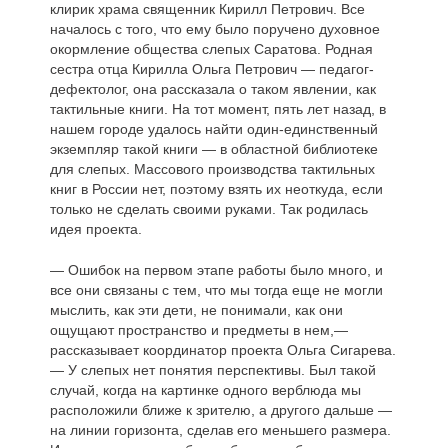
клирик храма священник Кирилл Петрович. Все
началось с того, что ему было поручено духовное
окормление общества слепых Саратова. Родная
сестра отца Кирилла Ольга Петрович — педагог-
дефектолог, она рассказала о таком явлении, как
тактильные книги. На тот момент, пять лет назад, в
нашем городе удалось найти один-единственный
экземпляр такой книги — в областной библиотеке
для слепых. Массового производства тактильных
книг в России нет, поэтому взять их неоткуда, если
только не сделать своими руками. Так родилась
идея проекта.
— Ошибок на первом этапе работы было много, и
все они связаны с тем, что мы тогда еще не могли
мыслить, как эти дети, не понимали, как они
ощущают пространство и предметы в нем,—
рассказывает координатор проекта Ольга Сигарева.
— У слепых нет понятия перспективы. Был такой
случай, когда на картинке одного верблюда мы
расположили ближе к зрителю, а другого дальше —
на линии горизонта, сделав его меньшего размера.