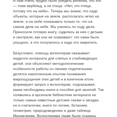
И нам очень трудно было убедить ребенка, что это
— тоже верблюд, а не птица: «Нет, это птица,
потому что на небе». Теперь мы знаем, что надо
объекты, которые на земле, располагать четко на
земле, а на небе показывать только то, что на
самом деле на небе. Мы учились по ходу дела.
Приносили готовую книгу, садились за нее с детьми
и смотрели, как они ее осваивают: что нами было
упущено, а что получилось и надо это закрепить.
Безусловно, помощь волонтерам оказывают
педагоги интерната для слепых и слабовидящих
детей: они объясняют методологические
особенности работы со своими подопечными,
делятся накопленным опытом понимания
мироощущения этих детей и в конечном итоге
формируют запрос к волонтерам, подсказывая,
какие необходимы книги и пособия для занятий. Так
появились в арсенале библиотеки интерната не
только самые известные детские сказки и загадки,
но и считалочки, книги по логике, ботанике,
геометрии, природоведению и даже таблица
Менделеева. Волонтерами также были созданы