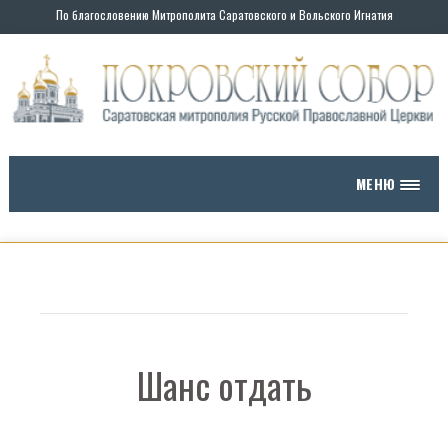
По благословению Митрополита Саратовского и Вольского Игнатия
МЕНЮ
Шанс отдать