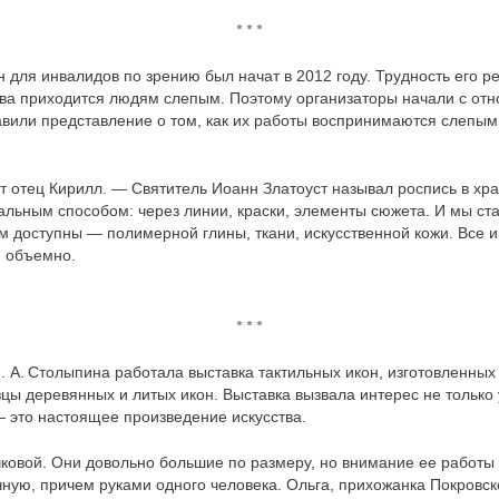
* * *
 для инвалидов по зрению был начат в 2012 году. Трудность его ре
ва приходится людям слепым. Поэтому организаторы начали с отно
тавили представление о том, как их работы воспринимаются слепы
 отец Кирилл. — Святитель Иоанн Златоуст называл роспись в хр
льным способом: через линии, краски, элементы сюжета. И мы ст
 доступны — полимерной глины, ткани, искусственной кожи. Все и
м объемно.
* * *
П. А. Столыпина работала выставка тактильных икон, изготовленны
зцы деревянных и литых икон. Выставка вызвала интерес не только
 это настоящее произведение искусства.
ковой. Они довольно большие по размеру, но внимание ее работы 
ную, причем руками одного человека. Ольга, прихожанка Покровско