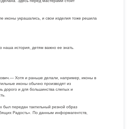
а сделана. Здесь перед мастерами стоит
ле иконы украшались, и свои изделия тоже решила
о наша история, детям важно ее знать.
рович.— Хотя и раньше делали, например, иконы в
ильные иконы обычно производят из
ень дорого и для большинства слепых и
ть.
ах был передан тактильный резной образ
рбящих Радость». По данным информагентств,