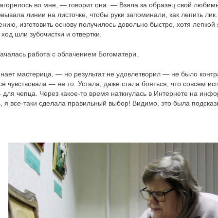
загорелось во мне, — говорит она. — Взяла за образец свой люб
ывала линии на листочке, чтобы руки запоминали, как лепить лик.
нию, изготовить основу получилось довольно быстро, хотя лепкой 
ход шли зубочистки и отвертки.
началась работа с облачением Богоматери.
нает мастерица, — но результат не удовлетворил — не было контр
ё чувствовала — не то. Устала, даже стала бояться, что совсем и
для чепца. Через какое-то время наткнулась в Интернете на инф
, я все-таки сделала правильный выбор! Видимо, это была подска