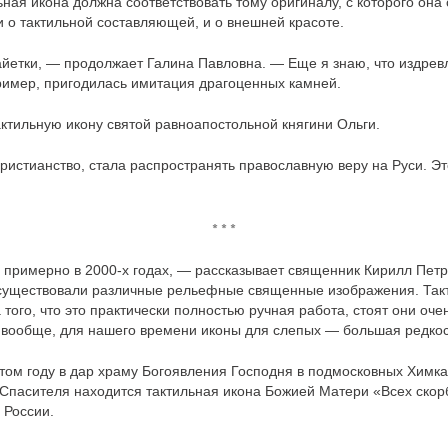
льная икона должна соответствовать тому оригиналу, с которого он
 о тактильной составляющей, и о внешней красоте.
айетки, — продолжает Галина Павловна. — Еще я знаю, что издрев
ример, пригодилась имитация драгоценных камней.
актильную икону святой равноапостольной княгини Ольги.
истианство, стала распространять православную веру на Руси. Эт
* * *
ь примерно в 2000-х годах, — рассказывает священник Кирилл Пет
существовали различные рельефные священные изображения. Такт
а того, что это практически полностью ручная работа, стоят они оч
вообще, для нашего времени иконы для слепых — большая редкос
этом году в дар храму Богоявления Господня в подмосковных Химк
Спасителя находится тактильная икона Божией Матери «Всех ско
 России.