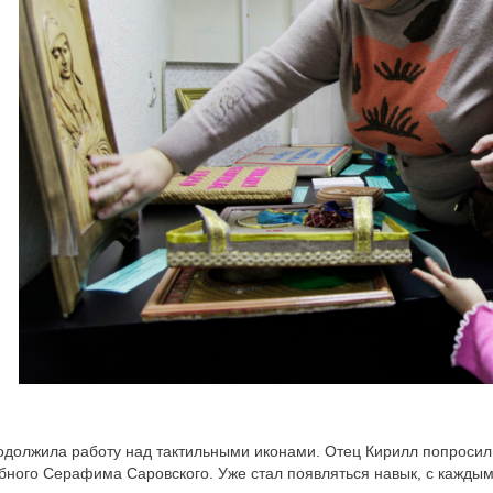
одолжила работу над тактильными иконами. Отец Кирилл попросил
бного Серафима Саровского. Уже стал появляться навык, с каждым 