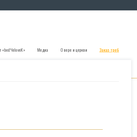
т «bedЧеloveК»
Медиа
О вере и церкви
Заказ треб