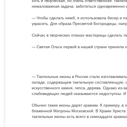
хоть и творческая, но очень ответственная: такти
немаловажная задача: заботиться одновременно и
— Чтобы сделать нимб, я использовала бисер и п
украсить. Для образа Пресвятой Богородицы, нап
Сейчас в творческих планах мастерицы сделать т
— Святая Ольга первой в нашей стране приняла хр
— Тактильные иконы в России стали изготавливат
окладе, содержащем тактильную составляющую, 
искусственного камня, гипса, дерева. Однако из-з
слабовидящих людей оказываются недоступны. И 
Обычно такие иконы дарят храмам. К примеру, в 
блаженной Матроны Московской. В Храме Христа 
тактильные иконы есть всего в семнадцати храмах