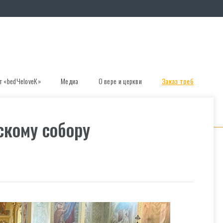
т «bedЧеloveК»
Медиа
О вере и церкви
Заказ треб
скому собору