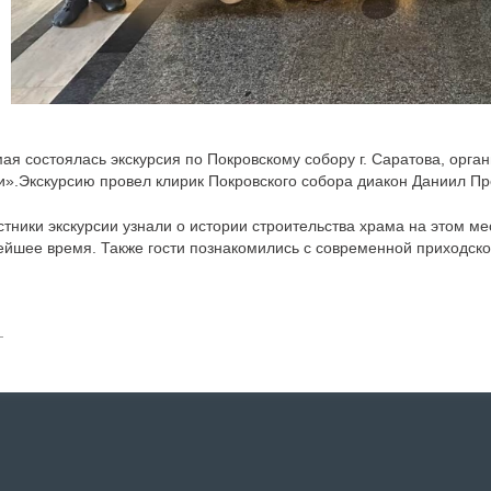
мая состоялась экскурсия по Покровскому собору г. Саратова, ор
и».Экскурсию провел клирик Покровского собора диакон Даниил Пр
стники экскурсии узнали о истории строительства храма на этом мес
ейшее время. Также гости познакомились с современной приходско