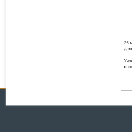
26 
дал
Уча
нов