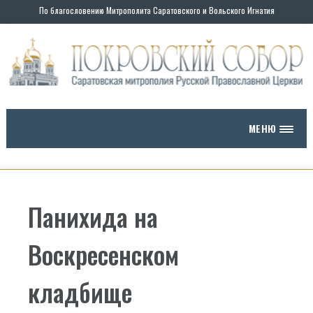
По благословению Митрополита Саратовского и Вольского Игнатия
МЕНЮ
Панихида на
Воскресенском
кладбище