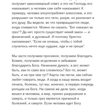
получает закономерный ответ, и это не Господь его
наказывает, а человек сам себя наказывает. К
примеру, человек злоупотребляет алкоголем, и это
разрушает не только его тело, разум, но разлагает и
его душу. Вы видели, во что превращаются люди,
когда спиваются. Можно ли сказать: “Бог наказал за
грех”? Да нет, просто существует некий закон — и
физический, и духовный. И поэтому Христос
напоминает: “Если не хочешь, чтобы с тобой
случилось нечто еще худшее, иди и не греши”.
Мы часто получаем просимое, получаем благодать
Божию, получаем исцеление и забываем
благодарить Бога. Начинаем думать: а вот, может
быть, как-то само все сложилось? Бог-то, может
быть, и ни при чем тут? Карты так легли, как сейчас
любят говорить люди. А когда в нашу жизнь входит
печаль, болезнь, тут мы, конечно, в первую очередь
ропщем на Бога. На самом же деле грех, когда
вошел в человека, в мир, принес разрушение и
смерть, и только грех является причиной и
болезней, и смерти. Если человек идет Богу