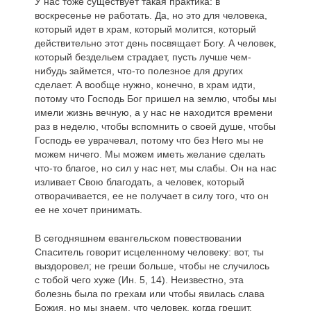
У нас тоже существует такая практика: в
воскресенье не работать. Да, но это для человека,
который идет в храм, который молится, который
действительно этот день посвящает Богу. А человек,
который бездельем страдает, пусть лучше чем-
нибудь займется, что-то полезное для других
сделает. А вообще нужно, конечно, в храм идти,
потому что Господь Бог пришел на землю, чтобы мы
имели жизнь вечную, а у нас не находится времени
раз в неделю, чтобы вспомнить о своей душе, чтобы
Господь ее уврачевал, потому что без Него мы не
можем ничего. Мы можем иметь желание сделать
что-то благое, но сил у нас нет, мы слабы. Он на нас
изливает Свою благодать, а человек, который
отворачивается, ее не получает в силу того, что он
ее не хочет принимать.
В сегодняшнем евангельском повествовании
Спаситель говорит исцеленному человеку: вот, ты
выздоровел; не греши больше, чтобы не случилось
с тобой чего хуже (Ин. 5, 14). Неизвестно, эта
болезнь была по грехам или чтобы явилась слава
Божия, но мы знаем, что человек, когда грешит,