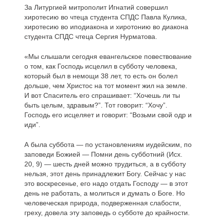
За Литургией митрополит Игнатий совершил
хиротесию во чтеца студента СПДС Павла Кулика,
хиротесию во иподиакона и хиротонию во диакона
студента СПДС чтеца Сергия Нурматова.
«Мы слышали сегодня евангельское повествование
о том, как Господь исцелил в субботу человека,
который был в немощи 38 лет, то есть он болел
дольше, чем Христос на тот момент жил на земле.
И вот Спаситель его спрашивает: “Хочешь ли ты
быть целым, здравым?”. Тот говорит: “Хочу”.
Господь его исцеляет и говорит: “Возьми свой одр и
иди”.
А была суббота — по установлениям иудейским, по
заповеди Божией — Помни день субботний (Исх.
20, 9) — шесть дней можно трудиться, а в субботу
нельзя, этот день принадлежит Богу. Сейчас у нас
это воскресенье, его надо отдать Господу — в этот
день не работать, а молиться и думать о Боге. Но
человеческая природа, подверженная слабости,
греху, довела эту заповедь о субботе до крайности.