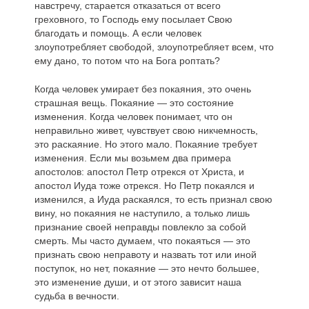
навстречу, старается отказаться от всего
греховного, то Господь ему посылает Свою
благодать и помощь. А если человек
злоупотребляет свободой, злоупотребляет всем, что
ему дано, то потом что на Бога роптать?
Когда человек умирает без покаяния, это очень
страшная вещь. Покаяние — это состояние
изменения. Когда человек понимает, что он
неправильно живет, чувствует свою никчемность,
это раскаяние. Но этого мало. Покаяние требует
изменения. Если мы возьмем два примера
апостолов: апостол Петр отрекся от Христа, и
апостол Иуда тоже отрекся. Но Петр покаялся и
изменился, а Иуда раскаялся, то есть признал свою
вину, но покаяния не наступило, а только лишь
признание своей неправды повлекло за собой
смерть. Мы часто думаем, что покаяться — это
признать свою неправоту и назвать тот или иной
поступок, но нет, покаяние — это нечто большее,
это изменение души, и от этого зависит наша
судьба в вечности.