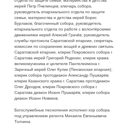
отдела по защите семьи, материнства и детства
иерей Петр Пчелинцев; ключарь собора,
руководитель епархиального отдела по защите
семьи, материнства и детства иерей Борис
Бурлаков; благочинный собора, руководитель
епархиального отдела по работе с волонтёрскими
движениями иерей Алексий Грачёв; руководитель
службы протокола Саратовской епархии, секретарь
комиссии по сохранению мощей и древних святынь
Саратовской епархии, клирик Покровского собора г.
Саратова иерей Григорий Родихин; клирик храма
великомученика и целителя Пантелеимона г.
Заречный иерей Олег Кулик (Пензенская епархия);
клирик собора протодиакон Александр Пушкарёв;
клирик Казанского храма г. Саратова протодиакон
Олег Дроздов; клирик Покровского собора г.
Саратова диакон Иоанн Пушкарёв; клирик собора
диакон Иоанн Новиков.
Богослужебные песнопения исполнил хор собора
под управлением регента Михаила Евгеньевича
Толчина.