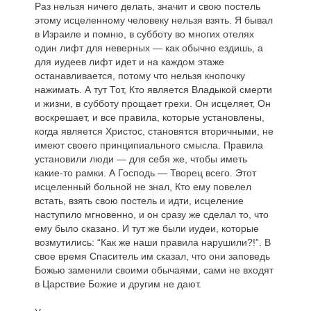
Раз нельзя ничего делать, значит и свою постель
этому исцеленному человеку нельзя взять. Я бывал
в Израиле и помню, в субботу во многих отелях
один лифт для неверных — как обычно ездишь, а
для иудеев лифт идет и на каждом этаже
останавливается, потому что нельзя кнопочку
нажимать. А тут Тот, Кто является Владыкой смерти
и жизни, в субботу прощает грехи. Он исцеляет, Он
воскрешает, и все правила, которые установлены,
когда является Христос, становятся вторичными, не
имеют своего принципиального смысла. Правила
установили люди — для себя же, чтобы иметь
какие-то рамки. А Господь — Творец всего. Этот
исцеленный больной не знал, Кто ему повелел
встать, взять свою постель и идти, исцеление
наступило мгновенно, и он сразу же сделал то, что
ему было сказано. И тут же были иудеи, которые
возмутились: “Как же наши правила нарушили?!”. В
свое время Спаситель им сказал, что они заповедь
Божью заменили своими обычаями, сами не входят
в Царствие Божие и другим не дают.