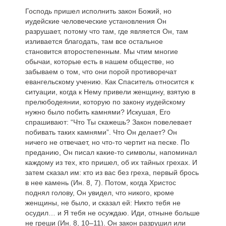
Господь пришел исполнить закон Божий, но
иудейские человеческие установления Он
разрушает, потому что там, где является Он, там
изливается благодать, там все остальное
становится второстепенным. Мы чтим многие
обычаи, которые есть в нашем обществе, но
забываем о том, что они порой противоречат
евангельскому учению. Как Спаситель относится к
ситуации, когда к Нему привели женщину, взятую в
прелюбодеянии, которую по закону иудейскому
нужно было побить камнями? Искушая, Его
спрашивают: “Что Ты скажешь? Закон повелевает
побивать таких камнями”. Что Он делает? Он
ничего не отвечает, но что-то чертит на песке. По
преданию, Он писал какие-то символы, напоминал
каждому из тех, кто пришел, об их тайных грехах. И
затем сказал им: кто из вас без греха, первый брось
в нее камень (Ин. 8, 7). Потом, когда Христос
поднял голову, Он увидел, что никого, кроме
женщины, не было, и сказал ей: Никто тебя не
осудил… и Я тебя не осуждаю. Иди, отныне больше
не греши (Ин. 8, 10–11). Он закон разрушил или