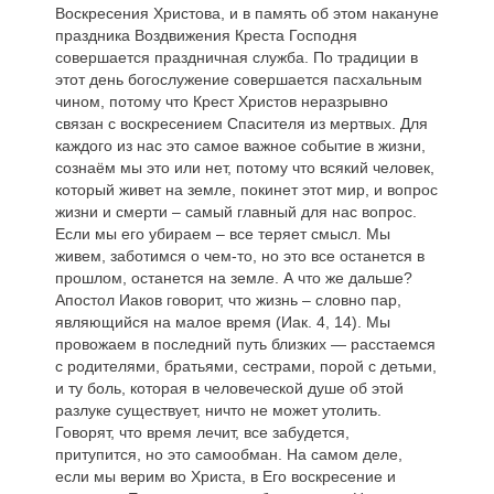
Воскресения Христова, и в память об этом накануне
праздника Воздвижения Креста Господня
совершается праздничная служба. По традиции в
этот день богослужение совершается пасхальным
чином, потому что Крест Христов неразрывно
связан с воскресением Спасителя из мертвых. Для
каждого из нас это самое важное событие в жизни,
сознаём мы это или нет, потому что всякий человек,
который живет на земле, покинет этот мир, и вопрос
жизни и смерти – самый главный для нас вопрос.
Если мы его убираем – все теряет смысл. Мы
живем, заботимся о чем-то, но это все останется в
прошлом, останется на земле. А что же дальше?
Апостол Иаков говорит, что жизнь – словно пар,
являющийся на малое время (Иак. 4, 14). Мы
провожаем в последний путь близких — расстаемся
с родителями, братьями, сестрами, порой с детьми,
и ту боль, которая в человеческой душе об этой
разлуке существует, ничто не может утолить.
Говорят, что время лечит, все забудется,
притупится, но это самообман. На самом деле,
если мы верим во Христа, в Его воскресение и