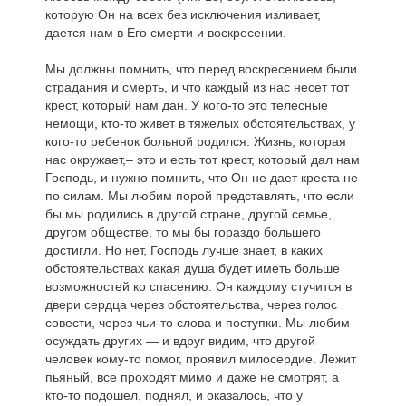
которую Он на всех без исключения изливает,
дается нам в Его смерти и воскресении.
Мы должны помнить, что перед воскресением были
страдания и смерть, и что каждый из нас несет тот
крест, который нам дан. У кого-то это телесные
немощи, кто-то живет в тяжелых обстоятельствах, у
кого-то ребенок больной родился. Жизнь, которая
нас окружает,– это и есть тот крест, который дал нам
Господь, и нужно помнить, что Он не дает креста не
по силам. Мы любим порой представлять, что если
бы мы родились в другой стране, другой семье,
другом обществе, то мы бы гораздо большего
достигли. Но нет, Господь лучше знает, в каких
обстоятельствах какая душа будет иметь больше
возможностей ко спасению. Он каждому стучится в
двери сердца через обстоятельства, через голос
совести, через чьи-то слова и поступки. Мы любим
осуждать других — и вдруг видим, что другой
человек кому-то помог, проявил милосердие. Лежит
пьяный, все проходят мимо и даже не смотрят, а
кто-то подошел, поднял, и оказалось, что у