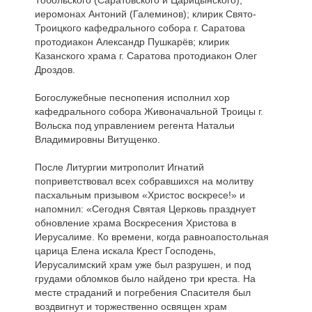
иеромонах Антоний (Галеминов); клирик Свято-
Троицкого кафедрального собора г. Саратова
протодиакон Александр Пушкарёв; клирик
Казанского храма г. Саратова протодиакон Олег
Дроздов.
Богослужебные песнопения исполнил хор
кафедрального собора Живоначальной Троицы г.
Вольска под управлением регента Натальи
Владимировны Витущенко.
После Литургии митрополит Игнатий
поприветствовал всех собравшихся на молитву
пасхальным призывом «Христос воскресе!» и
напомнил: «Сегодня Святая Церковь празднует
обновление храма Воскресения Христова в
Иерусалиме. Ко времени, когда равноапостольная
царица Елена искала Крест Господень,
Иерусалимский храм уже был разрушен, и под
грудами обломков было найдено три креста. На
месте страданий и погребения Спасителя был
воздвигнут и торжественно освящен храм