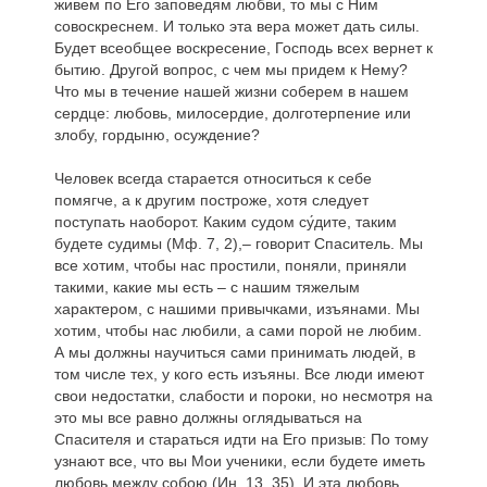
живем по Его заповедям любви, то мы с Ним
совоскреснем. И только эта вера может дать силы.
Будет всеобщее воскресение, Господь всех вернет к
бытию. Другой вопрос, с чем мы придем к Нему?
Что мы в течение нашей жизни соберем в нашем
сердце: любовь, милосердие, долготерпение или
злобу, гордыню, осуждение?
Человек всегда старается относиться к себе
помягче, а к другим построже, хотя следует
поступать наоборот. Каким судом су́дите, таким
будете судимы (Мф. 7, 2),– говорит Спаситель. Мы
все хотим, чтобы нас простили, поняли, приняли
такими, какие мы есть – с нашим тяжелым
характером, с нашими привычками, изъянами. Мы
хотим, чтобы нас любили, а сами порой не любим.
А мы должны научиться сами принимать людей, в
том числе тех, у кого есть изъяны. Все люди имеют
свои недостатки, слабости и пороки, но несмотря на
это мы все равно должны оглядываться на
Спасителя и стараться идти на Его призыв: По тому
узнают все, что вы Мои ученики, если будете иметь
любовь между собою (Ин. 13, 35). И эта любовь,