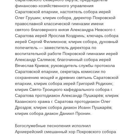
финансово-хозяйственного управления
Саратовской епархии, настоятель собора иерей
Олег Грушин; клирик собора, директор Покровской
православной классической гимназии имени
святого благоверного князя Александра Невского г.
Саратова иерей Ярослав Коздринь; ключарь собора
иерей Сергий Филимонов; клирик собора, духовный
попечитель — заместитель директора по
воспитательной работе Покровской гимназии иерей
Александр Салямов; благочинный собора иерей
Вячеслав Кривов; руководитель службы протокола
Саратовской епархии, секретарь комиссии по
сохранению мощей и древних святынь Саратовской
епархии, клирик собора иерей Григорий Родихин;
клирик Свято-Троицкого кафедрального собора г.
Саратова протодиакон Александр Пушкарёв; клирик
Казанского храма г. Саратова протодиакон Олег
Дроздов; клирик собора диакон Иоанн Пушкарёв;
клирик собора диакон Даниил Пронин.
Богослужебные песнопения исполнил
Архиерейский смешанный хор Покровского собора