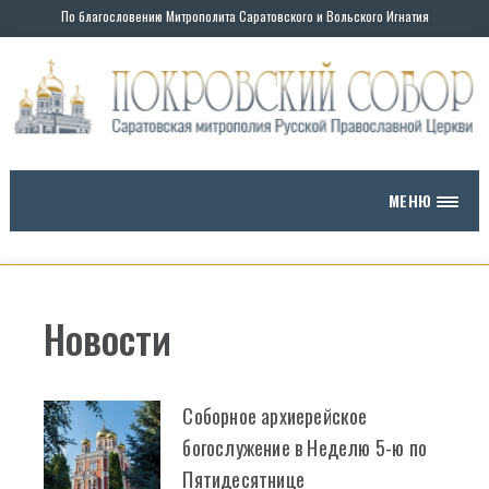
По благословению Митрополита Саратовского и Вольского Игнатия
Skip
to
content
МЕНЮ
Новости
Соборное архиерейское
богослужение в Неделю 5-ю по
Пятидесятнице