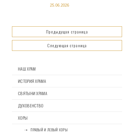
25.06.2026
Навигация
⠀⠀⠀⠀⠀⠀Предыдущая страница⠀⠀⠀⠀⠀⠀
по
записям
⠀⠀⠀⠀⠀⠀Следующая страница⠀⠀⠀⠀⠀⠀
НАШ ХРАМ
ИСТОРИЯ ХРАМА
СВЯТЫНИ ХРАМА
ДУХОВЕНСТВО
ХОРЫ
⠀⠀➝⠀ПРАВЫЙ И ЛЕВЫЙ ХОРЫ